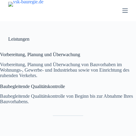
Z
u
m
I
n
h
a
Leistungen
l
t
Vorbereitung, Planung und Überwachung
s
p
Vorbereitung, Planung und Überwachung von Bauvorhaben im
r
Wohnungs-, Gewerbe- und Industriebau sowie von Einrichtung des
i
ruhenden Verkehrs.
n
g
Baubegleitende Qualitätskontrolle
e
n
Baubegleitende Qualitätskontrolle von Beginn bis zur Abnahme Ihres
Bauvorhabens.